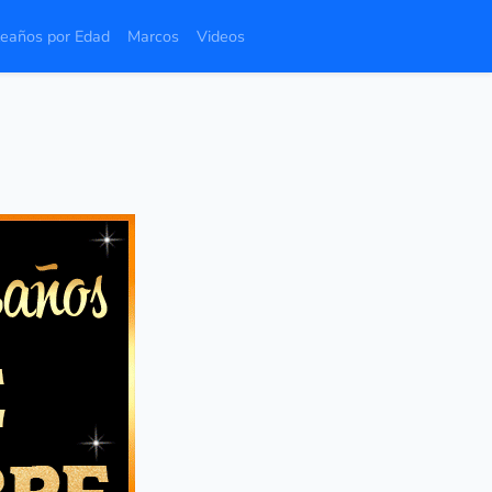
eaños por Edad
Marcos
Videos