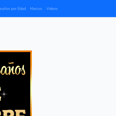
eaños por Edad
Marcos
Videos