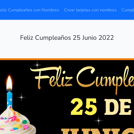
Feliz Cumpleaños con Nombres
Crear tarjetas con nombres
Cumpl
Feliz Cumpleaños 25 Junio 2022