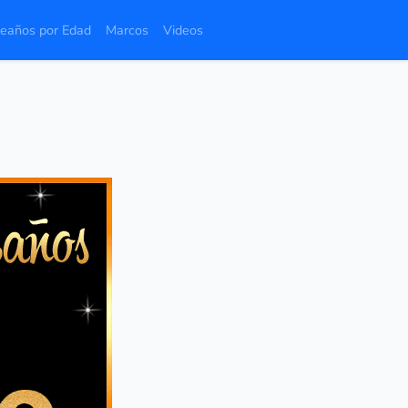
eaños por Edad
Marcos
Videos