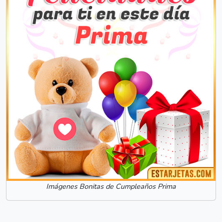
Imágenes Bonitas de Cumpleaños Prima