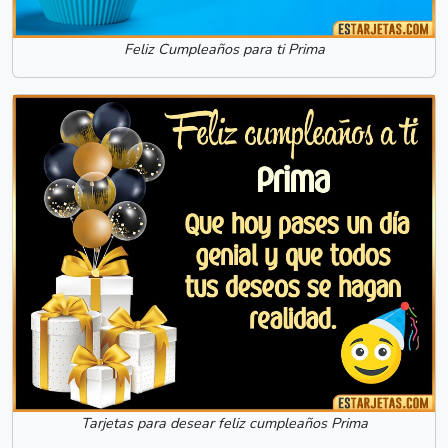
Feliz Cumpleaños para ti Prima
Tarjetas para desear feliz cumpleaños Prima