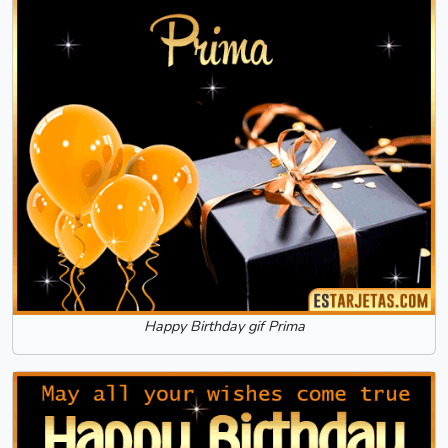
Happy Birthday gif Prima