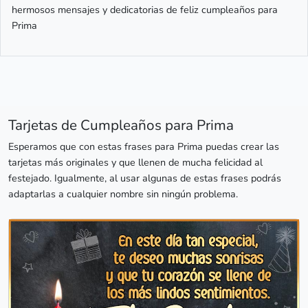
hermosos mensajes y dedicatorias de feliz cumpleaños para
Prima
Tarjetas de Cumpleaños para Prima
Esperamos que con estas frases para Prima puedas crear las
tarjetas más originales y que llenen de mucha felicidad al
festejado. Igualmente, al usar algunas de estas frases podrás
adaptarlas a cualquier nombre sin ningún problema.