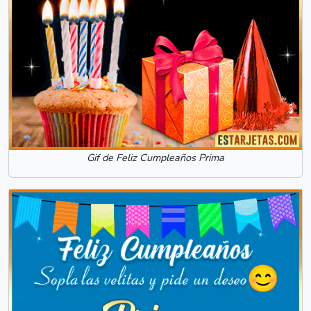
Gif de Feliz Cumpleaños Prima