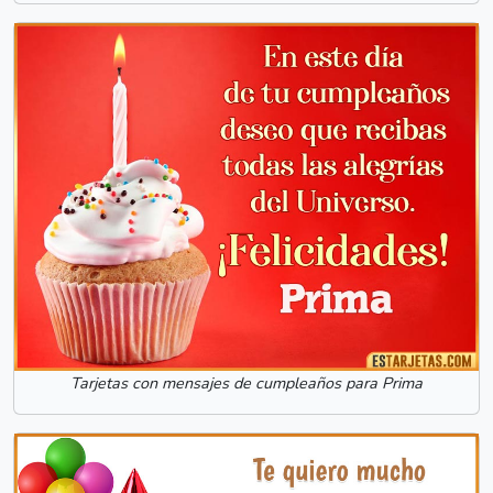
Tarjetas con mensajes de cumpleaños para Prima