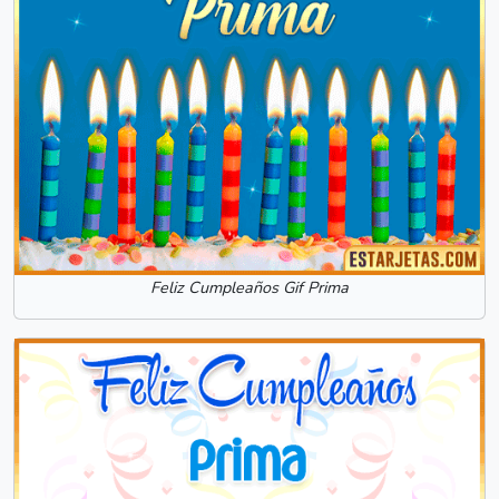
Feliz Cumpleaños Gif Prima