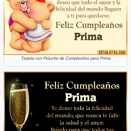
Tarjeta con Peluche de Cumpleaños para Prima