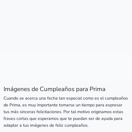
Imágenes de Cumpleaños para Prima
Cuando se acerca una fecha tan especial como es el cumpleaños
de Prima, es muy importante tomarse un tiempo para expresar
tus más sinceras felicitaciones. Por tal motivo originamos estas
frases cortas que esperamos que te puedan ser de ayuda para
adaptar a tus imágenes de feliz cumpleaños.