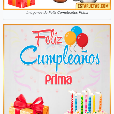
Imágenes de Feliz Cumpleaños Prima