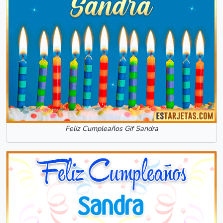
Feliz Cumpleaños Gif Sandra