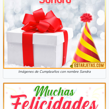
Imágenes de Cumpleaños con nombre Sandra