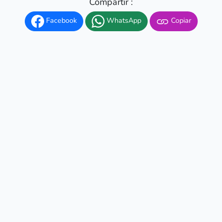
Compartir :
Facebook
WhatsApp
Copiar