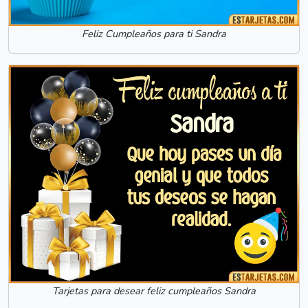
Feliz Cumpleaños para ti Sandra
Tarjetas para desear feliz cumpleaños Sandra