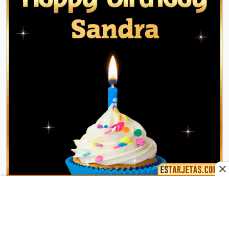
Cake Gif Happy Birthday Sandra