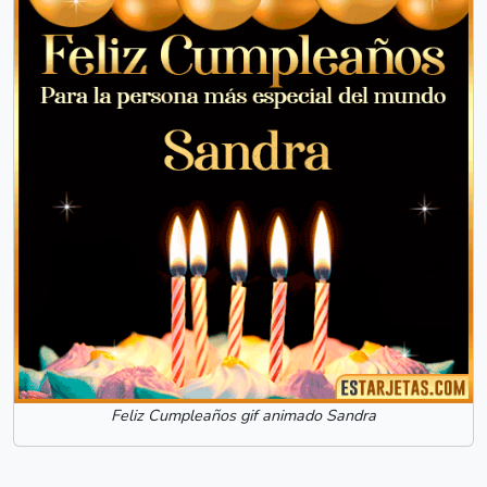
Feliz Cumpleaños gif animado Sandra