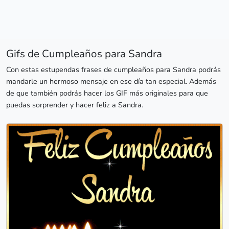
Gifs de Cumpleaños para Sandra
Con estas estupendas frases de cumpleaños para Sandra podrás
mandarle un hermoso mensaje en ese día tan especial. Además
de que también podrás hacer los GIF más originales para que
puedas sorprender y hacer feliz a Sandra.