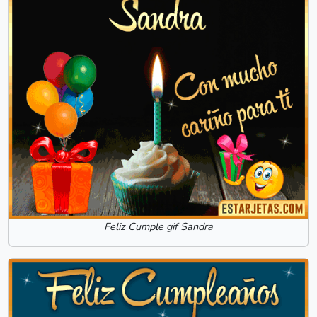
Feliz Cumple gif Sandra