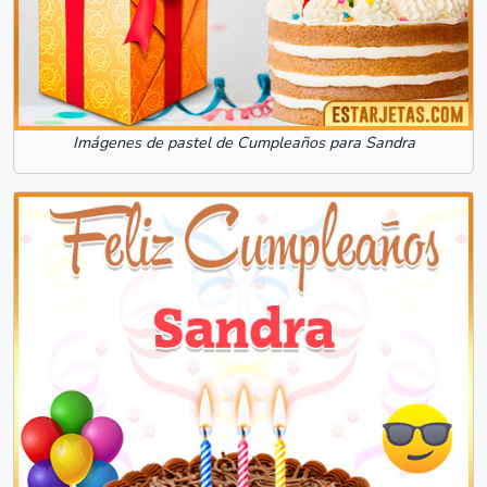
Imágenes de pastel de Cumpleaños para Sandra