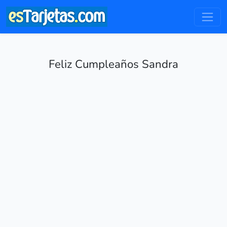
Feliz Cumpleaños Sandra