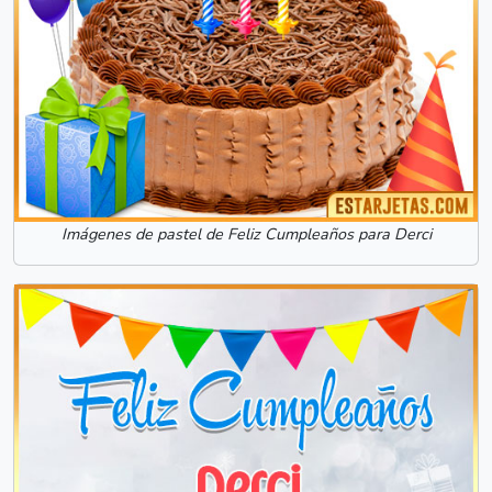
Imágenes de pastel de Feliz Cumpleaños para Derci