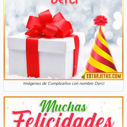
Imágenes de Cumpleaños con nombre Derci