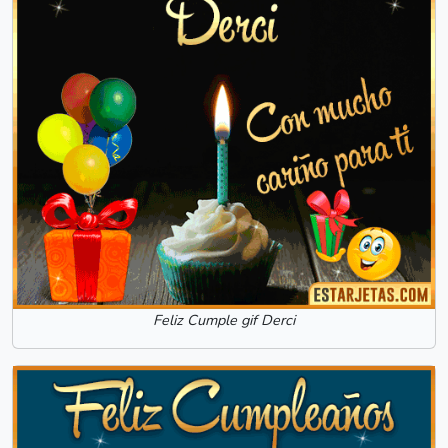
Feliz Cumple gif Derci