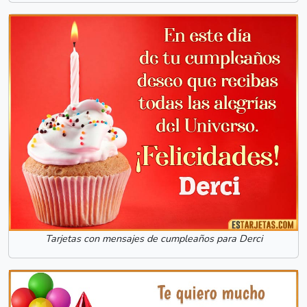
Tarjetas con mensajes de cumpleaños para Derci