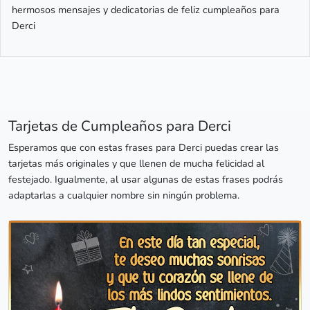
hermosos mensajes y dedicatorias de feliz cumpleaños para
Derci
Tarjetas de Cumpleaños para Derci
Esperamos que con estas frases para Derci puedas crear las
tarjetas más originales y que llenen de mucha felicidad al
festejado. Igualmente, al usar algunas de estas frases podrás
adaptarlas a cualquier nombre sin ningún problema.