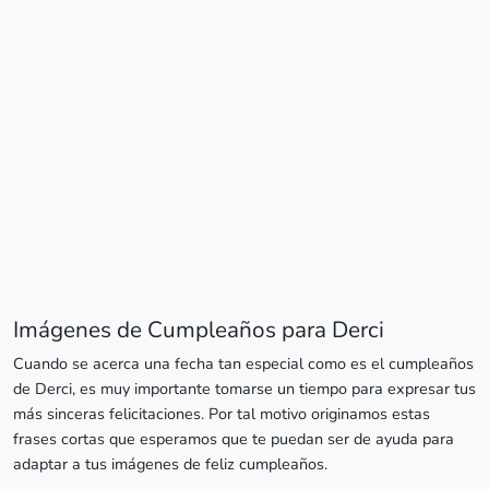
Imágenes de Cumpleaños para Derci
Cuando se acerca una fecha tan especial como es el cumpleaños
de Derci, es muy importante tomarse un tiempo para expresar tus
más sinceras felicitaciones. Por tal motivo originamos estas
frases cortas que esperamos que te puedan ser de ayuda para
adaptar a tus imágenes de feliz cumpleaños.