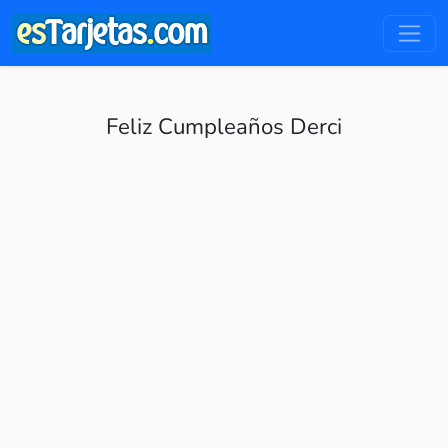
Feliz Cumpleaños Derci