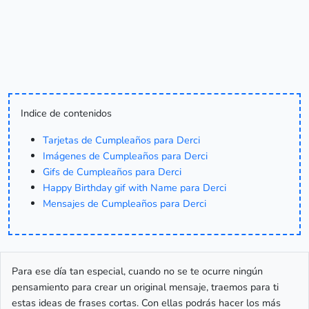
Indice de contenidos
Tarjetas de Cumpleaños para Derci
Imágenes de Cumpleaños para Derci
Gifs de Cumpleaños para Derci
Happy Birthday gif with Name para Derci
Mensajes de Cumpleaños para Derci
Para ese día tan especial, cuando no se te ocurre ningún
pensamiento para crear un original mensaje, traemos para ti
estas ideas de frases cortas. Con ellas podrás hacer los más