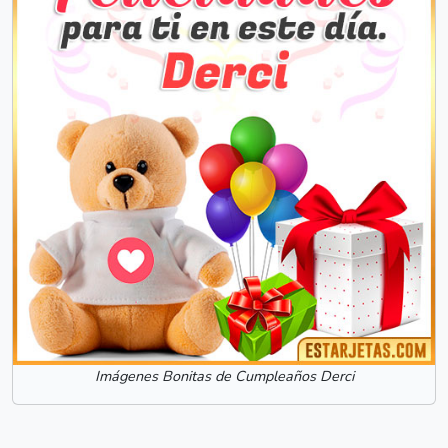
Imágenes Bonitas de Cumpleaños Derci