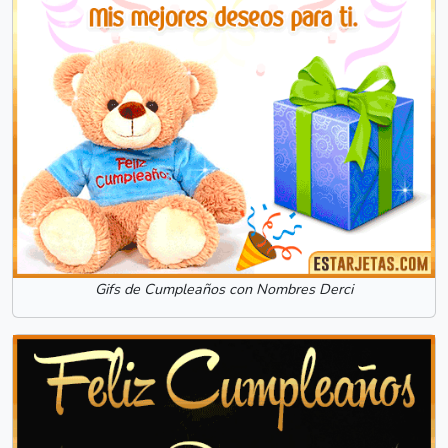
Gifs de Cumpleaños con Nombres Derci