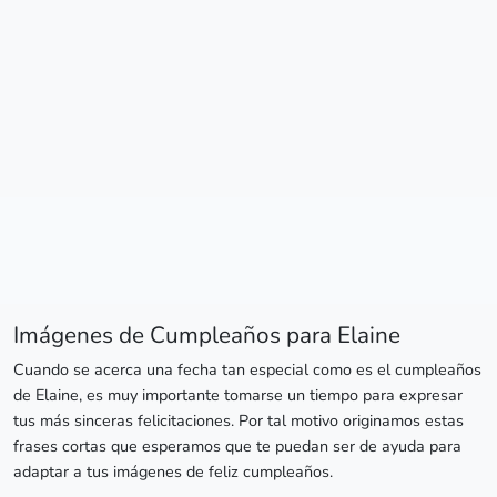
Imágenes de Cumpleaños para Elaine
Cuando se acerca una fecha tan especial como es el cumpleaños
de Elaine, es muy importante tomarse un tiempo para expresar
tus más sinceras felicitaciones. Por tal motivo originamos estas
frases cortas que esperamos que te puedan ser de ayuda para
adaptar a tus imágenes de feliz cumpleaños.