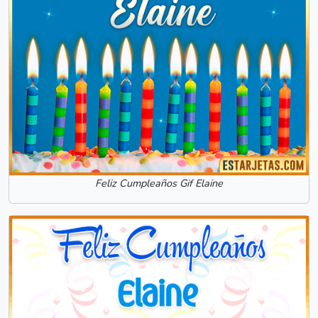
Feliz Cumpleaños Gif Elaine