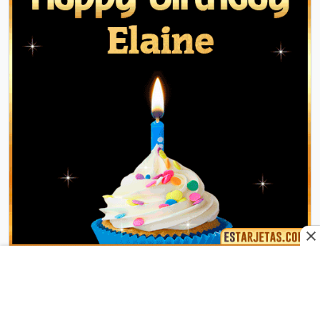
Cake Gif Happy Birthday Elaine