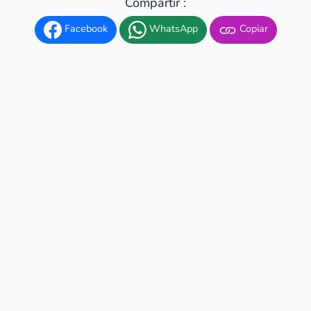
Compartir :
Facebook
WhatsApp
Copiar