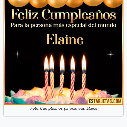
Feliz Cumpleaños gif animado Elaine