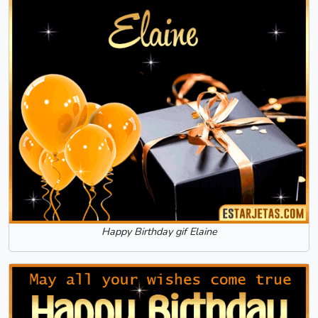
Happy Birthday gif Elaine