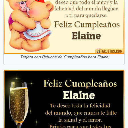
Tarjeta con Peluche de Cumpleaños para Elaine