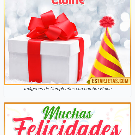
Imágenes de Cumpleaños con nombre Elaine