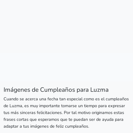
Imágenes de Cumpleaños para Luzma
Cuando se acerca una fecha tan especial como es el cumpleaños
de Luzma, es muy importante tomarse un tiempo para expresar
tus más sinceras felicitaciones. Por tal motivo originamos estas
frases cortas que esperamos que te puedan ser de ayuda para
adaptar a tus imágenes de feliz cumpleaños.