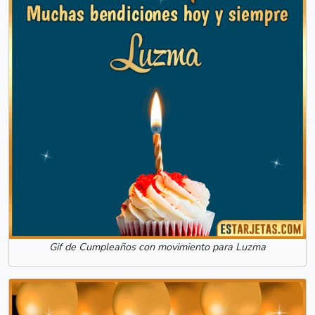
Gif de Cumpleaños con movimiento para Luzma