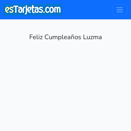
Feliz Cumpleaños Luzma