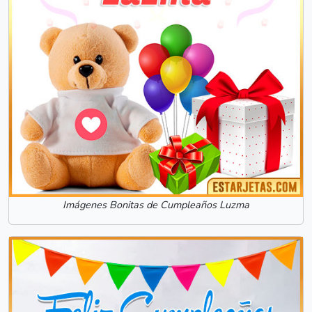
Imágenes Bonitas de Cumpleaños Luzma