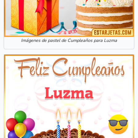
Imágenes de pastel de Cumpleaños para Luzma