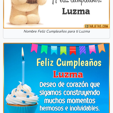
Nombre Feliz Cumpleaños para ti Luzma