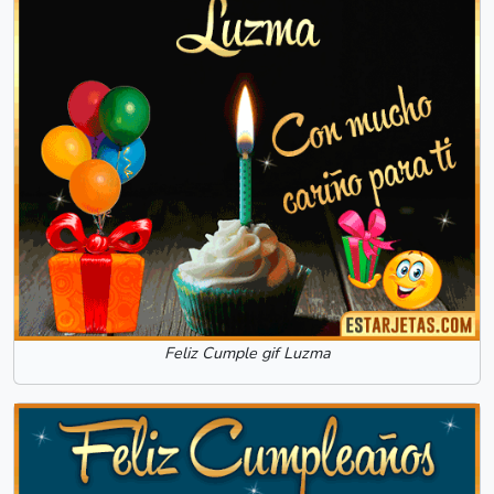
Feliz Cumple gif Luzma