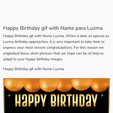
Happy Birthday gif with Name para Luzma
Happy Birthday gif with Name Luzma. When a date as special as
Luzma birthday approaches, it is very important to take time to
express your most sincere congratulations. For this reason we
originated these short phrases that we hope can be of help to
adapt to your happy birthday images.
Happy Birthday gif with Name Luzma