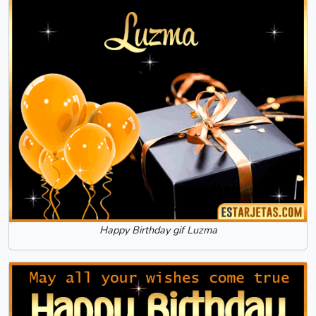
Happy Birthday gif Luzma