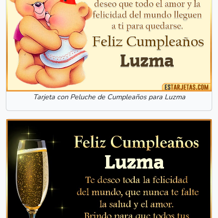
Tarjeta con Peluche de Cumpleaños para Luzma