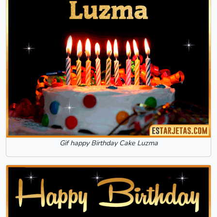
Gif happy Birthday Cake Luzma