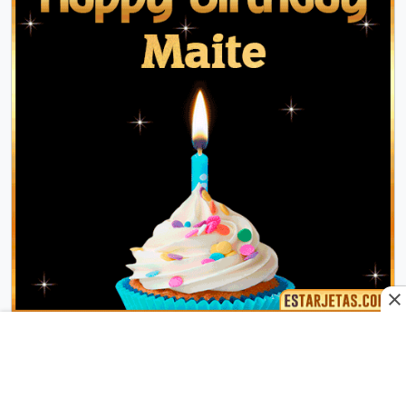
Cake Gif Happy Birthday Maite