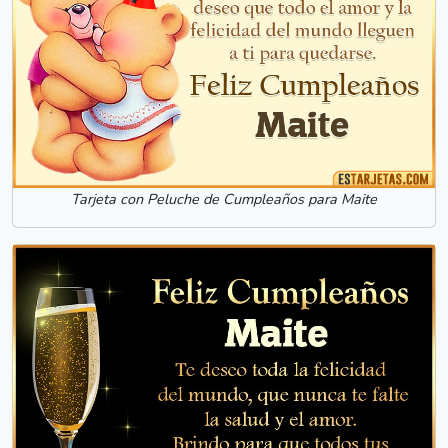
Tarjeta con Peluche de Cumpleaños para Maite