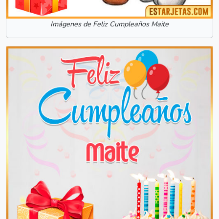
Imágenes de Feliz Cumpleaños Maite