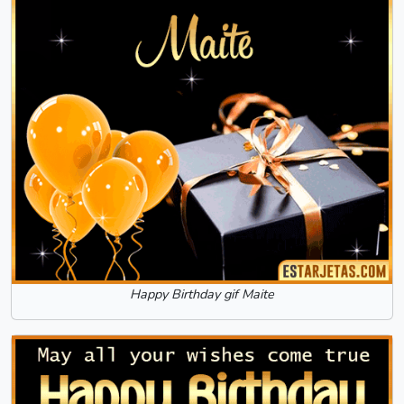
Happy Birthday gif Maite