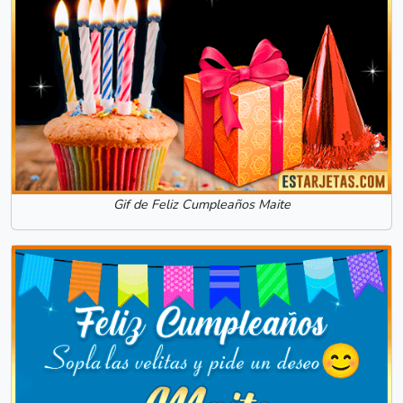
Gif de Feliz Cumpleaños Maite