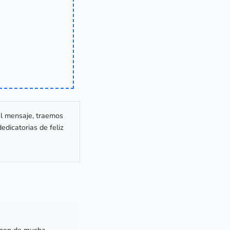
al mensaje, traemos
edicatorias de feliz
lenen de mucha