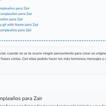
umpleaños para Zair
umpleaños para Zair
eaños para Zair
y gif with Name para Zair
umpleaños para Zair
cial, cuando no se te ocurre ningún pensamiento para crear un origin
e frases cortas. Con ellas podrás hacer los más hermosos mensajes y d
mpleaños para Zair
as frases para Zair puedas crear las tarjetas más originales y que l